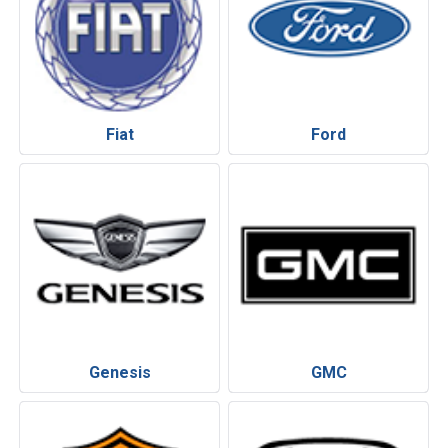
Fiat
Ford
Genesis
GMC