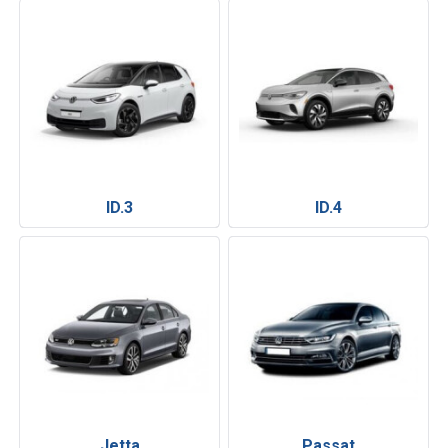
ID.3
ID.4
Jetta
Passat