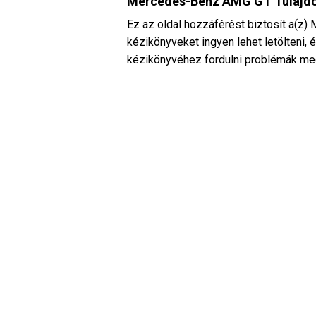
Mercedes-Benz AMG GT Tulajdo
Ez az oldal hozzáférést biztosít a(z
kézikönyveket ingyen lehet letölteni
kézikönyvéhez fordulni problémák m