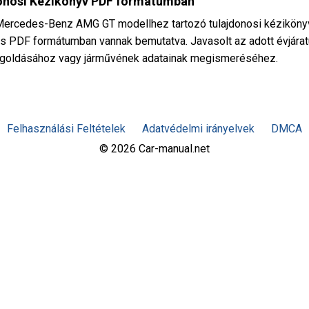
nosi Kézikönyv PDF formátumban
) Mercedes-Benz AMG GT modellhez tartozó tulajdonosi kézikön
, és PDF formátumban vannak bemutatva. Javasolt az adott évjár
egoldásához vagy járművének adatainak megismeréséhez.
Felhasználási Feltételek
Adatvédelmi irányelvek
DMCA
© 2026 Car-manual.net