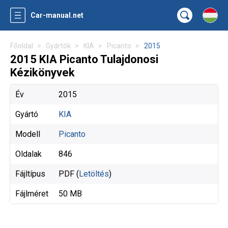
Car-manual.net
Főoldal
Gyártók
KIA
Picanto
2015
2015 KIA Picanto Tulajdonosi
Kézikönyvek
Év
2015
Gyártó
KIA
Modell
Picanto
Oldalak
846
Fájltípus
PDF (
Letöltés
)
Fájlméret
50 MB