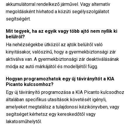
akkumulátorral rendelkező járművel. Vagy alternatív
megoldásként hívhatod a közúti segélyszolgálatot
segítségért.
Mit tegyek, ha az egyik vagy több ajtó nem nyílik ki
belülről?
Ha nehézségekbe ütközöl az ajtók belülről való
kinyitásakor, valószínű, hogy a gyermekbiztonsági zár
aktiválva van. A gyermekbiztonsági zár deaktiválásának
módja az autó márkájától és modelljétől függ.
Hogyan programozhatok egy új távirányítót a KIA
Picanto kulcsomhoz?
Egy új távirányító programozása a KIA Picanto kulcsodhoz
általában specifikus utasítások követését igényli,
amelyeket megtalálsz a tulajdonosi kézikönyvben, vagy
segítséget kérhetsz egy kereskedőtől vagy
lakatosműhelytől.