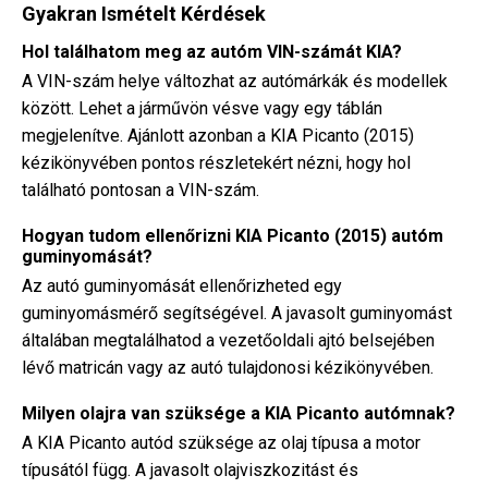
Gyakran Ismételt Kérdések
Hol találhatom meg az autóm VIN-számát KIA?
A VIN-szám helye változhat az autómárkák és modellek
között. Lehet a járművön vésve vagy egy táblán
megjelenítve. Ajánlott azonban a KIA Picanto (2015)
kézikönyvében pontos részletekért nézni, hogy hol
található pontosan a VIN-szám.
Hogyan tudom ellenőrizni KIA Picanto (2015) autóm
guminyomását?
Az autó guminyomását ellenőrizheted egy
guminyomásmérő segítségével. A javasolt guminyomást
általában megtalálhatod a vezetőoldali ajtó belsejében
lévő matricán vagy az autó tulajdonosi kézikönyvében.
Milyen olajra van szüksége a KIA Picanto autómnak?
A KIA Picanto autód szüksége az olaj típusa a motor
típusától függ. A javasolt olajviszkozitást és