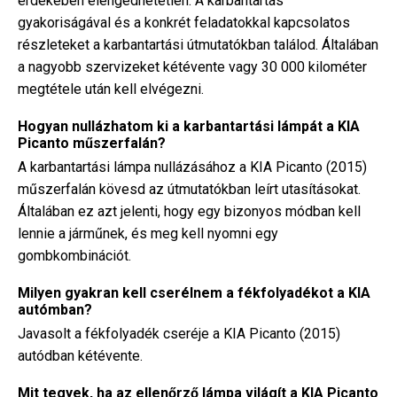
érdekében elengedhetetlen. A karbantartás
gyakoriságával és a konkrét feladatokkal kapcsolatos
részleteket a karbantartási útmutatókban találod. Általában
a nagyobb szervizeket kétévente vagy 30 000 kilométer
megtétele után kell elvégezni.
Hogyan nullázhatom ki a karbantartási lámpát a KIA
Picanto műszerfalán?
A karbantartási lámpa nullázásához a KIA Picanto (2015)
műszerfalán kövesd az útmutatókban leírt utasításokat.
Általában ez azt jelenti, hogy egy bizonyos módban kell
lennie a járműnek, és meg kell nyomni egy
gombkombinációt.
Milyen gyakran kell cserélnem a fékfolyadékot a KIA
autómban?
Javasolt a fékfolyadék cseréje a KIA Picanto (2015)
autódban kétévente.
Mit tegyek, ha az ellenőrző lámpa világít a KIA Picanto