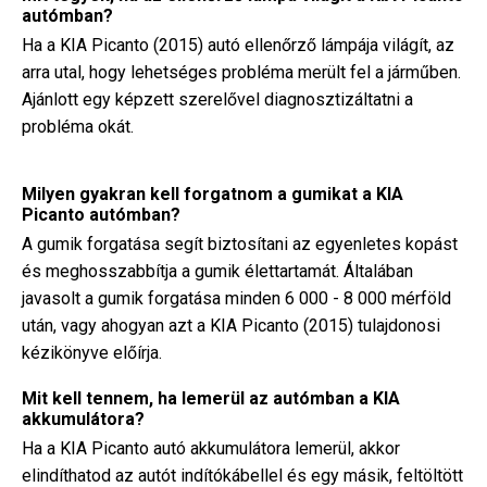
autómban?
Ha a KIA Picanto (2015) autó ellenőrző lámpája világít, az
arra utal, hogy lehetséges probléma merült fel a járműben.
Ajánlott egy képzett szerelővel diagnosztizáltatni a
probléma okát.
Milyen gyakran kell forgatnom a gumikat a KIA
Picanto autómban?
A gumik forgatása segít biztosítani az egyenletes kopást
és meghosszabbítja a gumik élettartamát. Általában
javasolt a gumik forgatása minden 6 000 - 8 000 mérföld
után, vagy ahogyan azt a KIA Picanto (2015) tulajdonosi
kézikönyve előírja.
Mit kell tennem, ha lemerül az autómban a KIA
akkumulátora?
Ha a KIA Picanto autó akkumulátora lemerül, akkor
elindíthatod az autót indítókábellel és egy másik, feltöltött