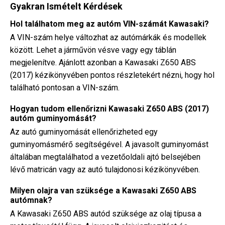
Gyakran Ismételt Kérdések
Hol találhatom meg az autóm VIN-számát Kawasaki?
A VIN-szám helye változhat az autómárkák és modellek
között. Lehet a járművön vésve vagy egy táblán
megjelenítve. Ajánlott azonban a Kawasaki Z650 ABS
(2017) kézikönyvében pontos részletekért nézni, hogy hol
található pontosan a VIN-szám.
Hogyan tudom ellenőrizni Kawasaki Z650 ABS (2017)
autóm guminyomását?
Az autó guminyomását ellenőrizheted egy
guminyomásmérő segítségével. A javasolt guminyomást
általában megtalálhatod a vezetőoldali ajtó belsejében
lévő matricán vagy az autó tulajdonosi kézikönyvében.
Milyen olajra van szüksége a Kawasaki Z650 ABS
autómnak?
A Kawasaki Z650 ABS autód szüksége az olaj típusa a