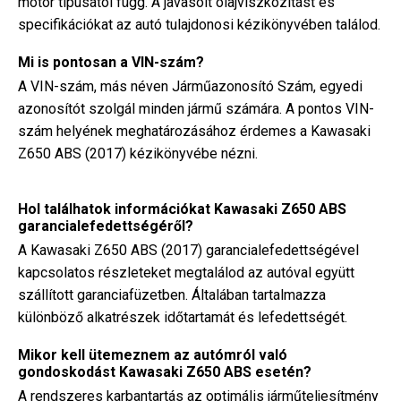
motor típusától függ. A javasolt olajviszkozitást és
specifikációkat az autó tulajdonosi kézikönyvében találod.
Mi is pontosan a VIN-szám?
A VIN-szám, más néven Járműazonosító Szám, egyedi
azonosítót szolgál minden jármű számára. A pontos VIN-
szám helyének meghatározásához érdemes a Kawasaki
Z650 ABS (2017) kézikönyvébe nézni.
Hol találhatok információkat Kawasaki Z650 ABS
garancialefedettségéről?
A Kawasaki Z650 ABS (2017) garancialefedettségével
kapcsolatos részleteket megtalálod az autóval együtt
szállított garanciafüzetben. Általában tartalmazza
különböző alkatrészek időtartamát és lefedettségét.
Mikor kell ütemeznem az autómról való
gondoskodást Kawasaki Z650 ABS esetén?
A rendszeres karbantartás az optimális járműteljesítmény