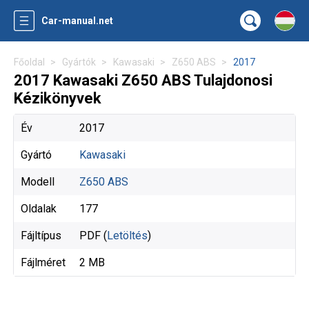
Car-manual.net
Főoldal
Gyártók
Kawasaki
Z650 ABS
2017
2017 Kawasaki Z650 ABS Tulajdonosi
Kézikönyvek
Év
2017
Gyártó
Kawasaki
Modell
Z650 ABS
Oldalak
177
Fájltípus
PDF (
Letöltés
)
Fájlméret
2 MB