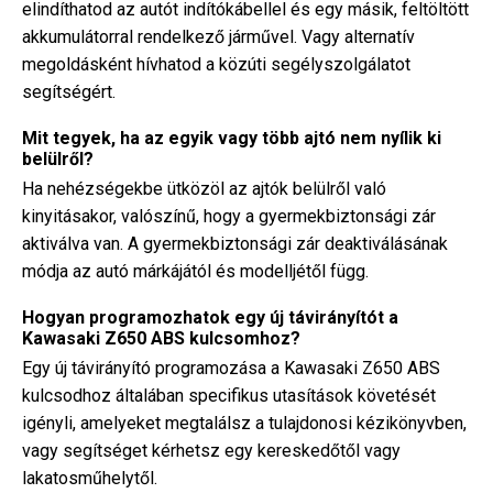
elindíthatod az autót indítókábellel és egy másik, feltöltött
akkumulátorral rendelkező járművel. Vagy alternatív
megoldásként hívhatod a közúti segélyszolgálatot
segítségért.
Mit tegyek, ha az egyik vagy több ajtó nem nyílik ki
belülről?
Ha nehézségekbe ütközöl az ajtók belülről való
kinyitásakor, valószínű, hogy a gyermekbiztonsági zár
aktiválva van. A gyermekbiztonsági zár deaktiválásának
módja az autó márkájától és modelljétől függ.
Hogyan programozhatok egy új távirányítót a
Kawasaki Z650 ABS kulcsomhoz?
Egy új távirányító programozása a Kawasaki Z650 ABS
kulcsodhoz általában specifikus utasítások követését
igényli, amelyeket megtalálsz a tulajdonosi kézikönyvben,
vagy segítséget kérhetsz egy kereskedőtől vagy
lakatosműhelytől.