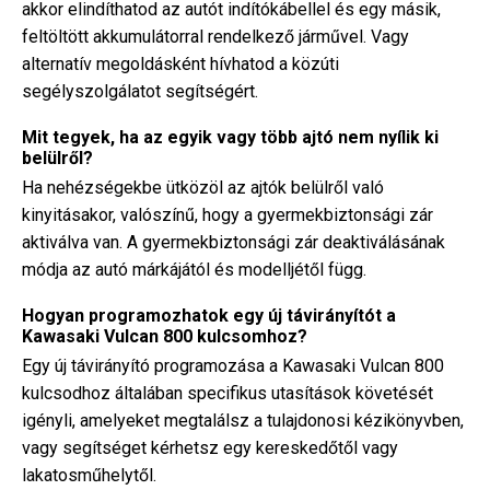
akkor elindíthatod az autót indítókábellel és egy másik,
feltöltött akkumulátorral rendelkező járművel. Vagy
alternatív megoldásként hívhatod a közúti
segélyszolgálatot segítségért.
Mit tegyek, ha az egyik vagy több ajtó nem nyílik ki
belülről?
Ha nehézségekbe ütközöl az ajtók belülről való
kinyitásakor, valószínű, hogy a gyermekbiztonsági zár
aktiválva van. A gyermekbiztonsági zár deaktiválásának
módja az autó márkájától és modelljétől függ.
Hogyan programozhatok egy új távirányítót a
Kawasaki Vulcan 800 kulcsomhoz?
Egy új távirányító programozása a Kawasaki Vulcan 800
kulcsodhoz általában specifikus utasítások követését
igényli, amelyeket megtalálsz a tulajdonosi kézikönyvben,
vagy segítséget kérhetsz egy kereskedőtől vagy
lakatosműhelytől.