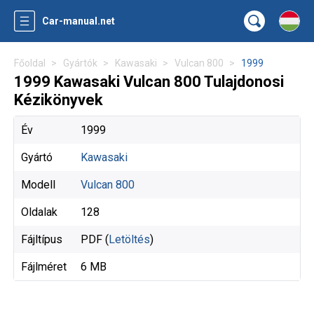
Car-manual.net
Főoldal
Gyártók
Kawasaki
Vulcan 800
1999
1999 Kawasaki Vulcan 800 Tulajdonosi
Kézikönyvek
Év
1999
Gyártó
Kawasaki
Modell
Vulcan 800
Oldalak
128
Fájltípus
PDF (
Letöltés
)
Fájlméret
6 MB