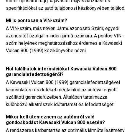
motor típusától függ. A javasolt olajviszkozitást és
specifikációkat az autó tulajdonosi kézikönyvében találod.
Mi is pontosan a VIN-szám?
A VIN-szám, más néven Járműazonosító Szám, egyedi
azonosítót szolgál minden jármű számára. A pontos VIN-
szám helyének meghatározásához érdemes a Kawasaki
Vulcan 800 (1999) kézikönyvébe nézni.
Hol találhatok információkat Kawasaki Vulcan 800
garancialefedettségéről?
A Kawasaki Vulcan 800 (1999) garancialefedettségével
kapcsolatos részleteket megtalálod az autóval együtt
szállított garanciafüzetben. Általában tartalmazza
különböző alkatrészek időtartamát és lefedettségét.
Mikor kell ütemeznem az autómról való
gondoskodást Kawasaki Vulcan 800 esetén?
A rendszeres karbantartás az optimális járműteljesítmény