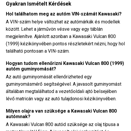
Gyakran Ismételt Kérdések
Hol találhatom meg az autóm VIN-számát Kawasaki?
A VIN-szám helye változhat az autómárkák és modellek
között. Lehet a járművön vésve vagy egy táblán
megjelenítve. Ajánlott azonban a Kawasaki Vulcan 800
(1999) kézikönyvében pontos részletekért nézni, hogy hol
található pontosan a VIN-szám.
Hogyan tudom ellenőrizni Kawasaki Vulcan 800 (1999)
autóm guminyomását?
Az autó guminyomását ellenőrizheted egy
guminyomásmérő segítségével. A javasolt guminyomást
általában megtalálhatod a vezetőoldali ajtó belsejében
lévő matricán vagy az autó tulajdonosi kézikönyvében.
Milyen olajra van szüksége a Kawasaki Vulcan 800
autómnak?
A Kawasaki Vulcan 800 autód szüksége az olaj típusa a