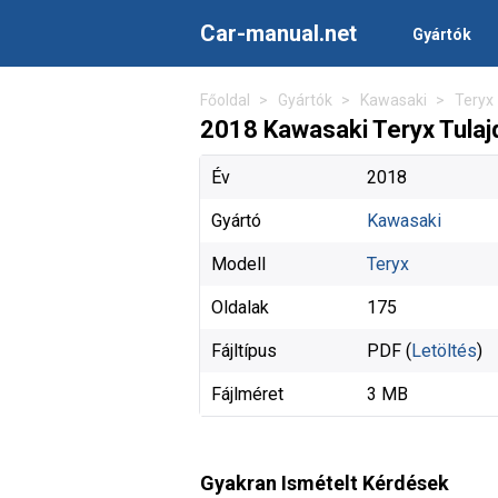
Car-manual.net
Gyártók
Főoldal
Gyártók
Kawasaki
Teryx
2018 Kawasaki Teryx Tula
Év
2018
Gyártó
Kawasaki
Modell
Teryx
Oldalak
175
Fájltípus
PDF (
Letöltés
)
Fájlméret
3 MB
Gyakran Ismételt Kérdések