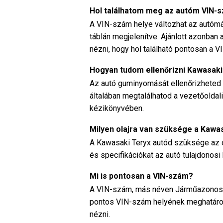
Hol találhatom meg az autóm VIN-
A VIN-szám helye változhat az autómá
táblán megjelenítve. Ajánlott azonban
nézni, hogy hol található pontosan a 
Hogyan tudom ellenőrizni Kawasak
Az autó guminyomását ellenőrizheted
általában megtalálhatod a vezetőoldali
kézikönyvében.
Milyen olajra van szüksége a Kawa
A Kawasaki Teryx autód szüksége az ola
és specifikációkat az autó tulajdonosi
Mi is pontosan a VIN-szám?
A VIN-szám, más néven Járműazonosít
pontos VIN-szám helyének meghatáro
nézni.