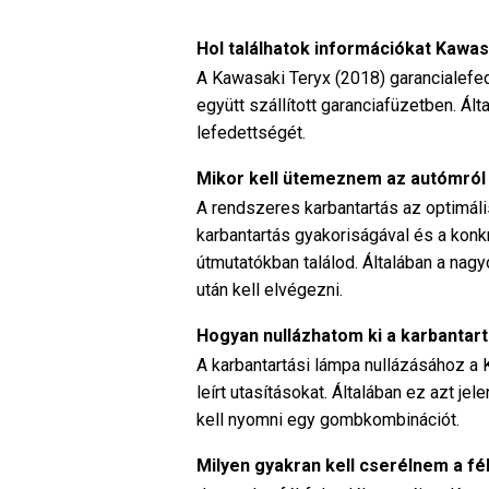
Hol találhatok információkat Kawa
A Kawasaki Teryx (2018) garancialefe
együtt szállított garanciafüzetben. Ál
lefedettségét.
Mikor kell ütemeznem az autómról
A rendszeres karbantartás az optimál
karbantartás gyakoriságával és a konk
útmutatókban találod. Általában a na
után kell elvégezni.
Hogyan nullázhatom ki a karbantar
A karbantartási lámpa nullázásához a
leírt utasításokat. Általában ez azt j
kell nyomni egy gombkombinációt.
Milyen gyakran kell cserélnem a f