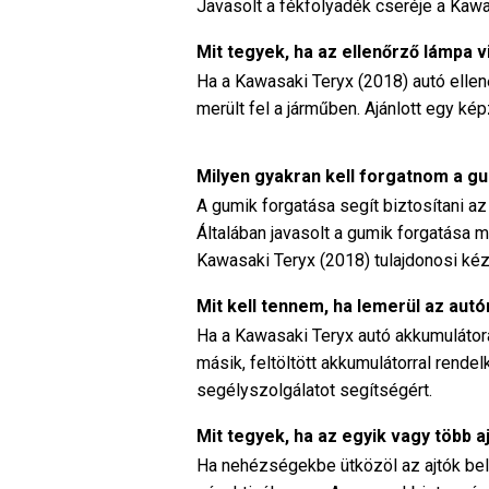
Javasolt a fékfolyadék cseréje a Kawa
Mit tegyek, ha az ellenőrző lámpa 
Ha a Kawasaki Teryx (2018) autó ellenő
merült fel a járműben. Ajánlott egy ké
Milyen gyakran kell forgatnom a g
A gumik forgatása segít biztosítani a
Általában javasolt a gumik forgatása 
Kawasaki Teryx (2018) tulajdonosi kézi
Mit kell tennem, ha lemerül az au
Ha a Kawasaki Teryx autó akkumulátora 
másik, feltöltött akkumulátorral rende
segélyszolgálatot segítségért.
Mit tegyek, ha az egyik vagy több aj
Ha nehézségekbe ütközöl az ajtók belü