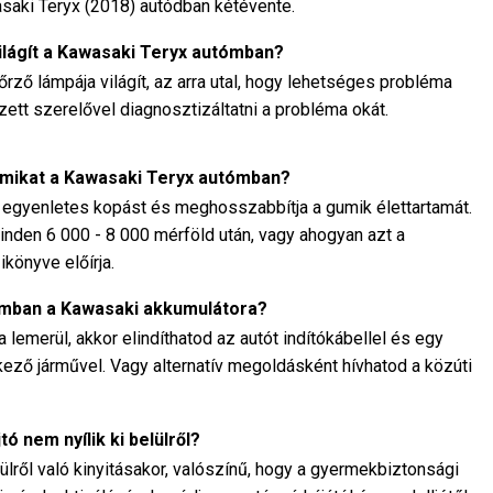
saki Teryx (2018) autódban kétévente.
világít a Kawasaki Teryx autómban?
rző lámpája világít, az arra utal, hogy lehetséges probléma
pzett szerelővel diagnosztizáltatni a probléma okát.
umikat a Kawasaki Teryx autómban?
z egyenletes kopást és meghosszabbítja a gumik élettartamát.
minden 6 000 - 8 000 mérföld után, vagy ahogyan azt a
könyve előírja.
tómban a Kawasaki akkumulátora?
lemerül, akkor elindíthatod az autót indítókábellel és egy
lkező járművel. Vagy alternatív megoldásként hívhatod a közúti
tó nem nyílik ki belülről?
lről való kinyitásakor, valószínű, hogy a gyermekbiztonsági