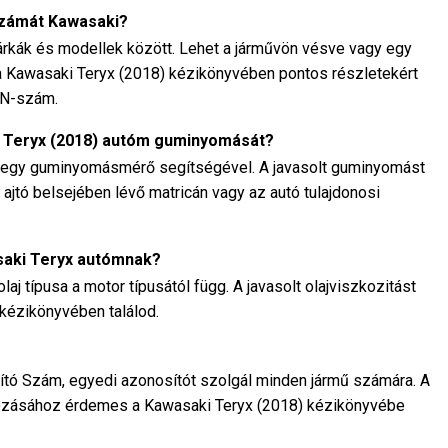
számát Kawasaki?
rkák és modellek között. Lehet a járművön vésve vagy egy
 a Kawasaki Teryx (2018) kézikönyvében pontos részletekért
VIN-szám.
i Teryx (2018) autóm guminyomását?
 egy guminyomásmérő segítségével. A javasolt guminyomást
 ajtó belsejében lévő matricán vagy az autó tulajdonosi
saki Teryx autómnak?
j típusa a motor típusától függ. A javasolt olajviszkozitást
 kézikönyvében találod.
ó Szám, egyedi azonosítót szolgál minden jármű számára. A
zásához érdemes a Kawasaki Teryx (2018) kézikönyvébe