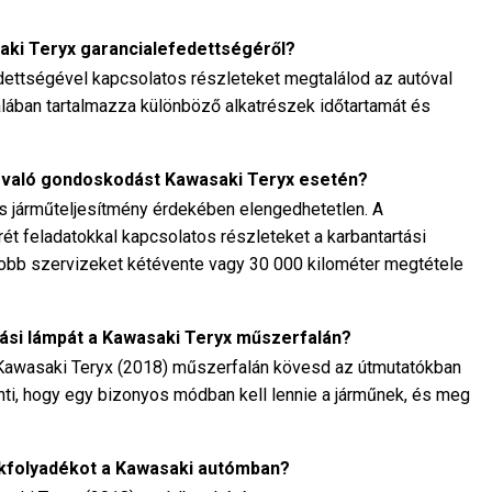
saki Teryx garancialefedettségéről?
dettségével kapcsolatos részleteket megtalálod az autóval
talában tartalmazza különböző alkatrészek időtartamát és
 való gondoskodást Kawasaki Teryx esetén?
is járműteljesítmény érdekében elengedhetetlen. A
rét feladatokkal kapcsolatos részleteket a karbantartási
gyobb szervizeket kétévente vagy 30 000 kilométer megtétele
tási lámpát a Kawasaki Teryx műszerfalán?
 Kawasaki Teryx (2018) műszerfalán kövesd az útmutatókban
elenti, hogy egy bizonyos módban kell lennie a járműnek, és meg
ékfolyadékot a Kawasaki autómban?