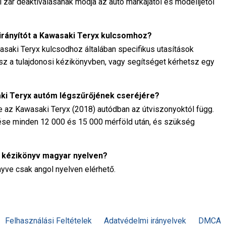
i zár deaktiválásának módja az autó márkájától és modelljétől
irányítót a Kawasaki Teryx kulcsomhoz?
asaki Teryx kulcsodhoz általában specifikus utasítások
sz a tulajdonosi kézikönyvben, vagy segítséget kérhetsz egy
saki Teryx autóm légszűrőjének cseréjére?
e az Kawasaki Teryx (2018) autódban az útviszonyoktól függ.
rzése minden 12 000 és 15 000 mérföld után, és szükség
) kézikönyv magyar nyelven?
yve csak angol nyelven elérhető.
Felhasználási Feltételek
Adatvédelmi irányelvek
DMCA