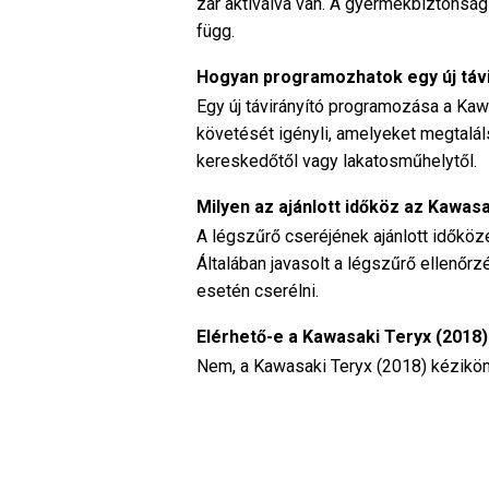
zár aktiválva van. A gyermekbiztonság
függ.
Hogyan programozhatok egy új táv
Egy új távirányító programozása a Kaw
követését igényli, amelyeket megtalál
kereskedőtől vagy lakatosműhelytől.
Milyen az ajánlott időköz az Kawa
A légszűrő cseréjének ajánlott időköz
Általában javasolt a légszűrő ellenő
esetén cserélni.
Elérhető-e a Kawasaki Teryx (2018
Nem, a Kawasaki Teryx (2018) kézikön