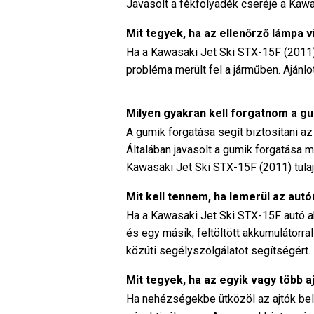
Javasolt a fékfolyadék cseréje a Kaw
Mit tegyek, ha az ellenőrző lámpa 
Ha a Kawasaki Jet Ski STX-15F (2011) a
probléma merült fel a járműben. Ajánlo
Milyen gyakran kell forgatnom a g
A gumik forgatása segít biztosítani a
Általában javasolt a gumik forgatása 
Kawasaki Jet Ski STX-15F (2011) tulaj
Mit kell tennem, ha lemerül az au
Ha a Kawasaki Jet Ski STX-15F autó akk
és egy másik, feltöltött akkumulátorra
közúti segélyszolgálatot segítségért.
Mit tegyek, ha az egyik vagy több aj
Ha nehézségekbe ütközöl az ajtók belü