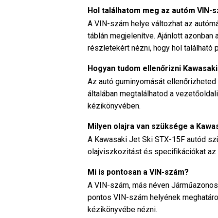
Hol találhatom meg az autóm VIN-
A VIN-szám helye változhat az autómá
táblán megjelenítve. Ajánlott azonba
részletekért nézni, hogy hol található
Hogyan tudom ellenőrizni Kawasak
Az autó guminyomását ellenőrizheted
általában megtalálhatod a vezetőoldali
kézikönyvében.
Milyen olajra van szüksége a Kawa
A Kawasaki Jet Ski STX-15F autód szük
olajviszkozitást és specifikációkat az
Mi is pontosan a VIN-szám?
A VIN-szám, más néven Járműazonosít
pontos VIN-szám helyének meghatáro
kézikönyvébe nézni.