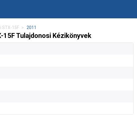
ki STX-15F
2011
-15F Tulajdonosi Kézikönyvek