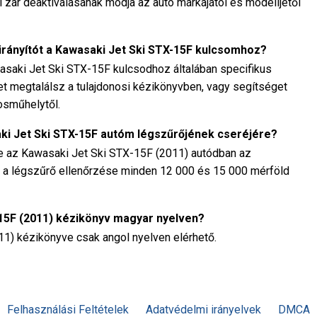
i zár deaktiválásának módja az autó márkájától és modelljétől
rányítót a Kawasaki Jet Ski STX-15F kulcsomhoz?
wasaki Jet Ski STX-15F kulcsodhoz általában specifikus
et megtalálsz a tulajdonosi kézikönyvben, vagy segítséget
osműhelytől.
aki Jet Ski STX-15F autóm légszűrőjének cseréjére?
ze az Kawasaki Jet Ski STX-15F (2011) autódban az
lt a légszűrő ellenőrzése minden 12 000 és 15 000 mérföld
-15F (2011) kézikönyv magyar nyelven?
1) kézikönyve csak angol nyelven elérhető.
Felhasználási Feltételek
Adatvédelmi irányelvek
DMCA