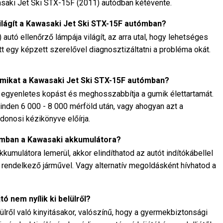
asaki Jet Ski STX-15F (2011) autódban kétévente.
világít a Kawasaki Jet Ski STX-15F autómban?
utó ellenőrző lámpája világít, az arra utal, hogy lehetséges
tt egy képzett szerelővel diagnosztizáltatni a probléma okát.
umikat a Kawasaki Jet Ski STX-15F autómban?
z egyenletes kopást és meghosszabbítja a gumik élettartamát.
minden 6 000 - 8 000 mérföld után, vagy ahogyan azt a
donosi kézikönyve előírja.
tómban a Kawasaki akkumulátora?
umulátora lemerül, akkor elindíthatod az autót indítókábellel
l rendelkező járművel. Vagy alternatív megoldásként hívhatod a
tó nem nyílik ki belülről?
lről való kinyitásakor, valószínű, hogy a gyermekbiztonsági