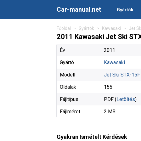
Car-manual.net
Gyártók
Főoldal
Gyártók
Kawasaki
Jet S
2011 Kawasaki Jet Ski STX
Év
2011
Gyártó
Kawasaki
Modell
Jet Ski STX-15F
Oldalak
155
Fájltípus
PDF (
Letöltés
)
Fájlméret
2 MB
Gyakran Ismételt Kérdések