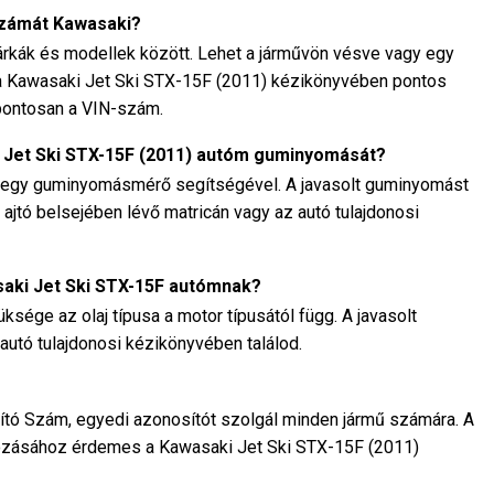
számát Kawasaki?
rkák és modellek között. Lehet a járművön vésve vagy egy
n a Kawasaki Jet Ski STX-15F (2011) kézikönyvében pontos
 pontosan a VIN-szám.
i Jet Ski STX-15F (2011) autóm guminyomását?
 egy guminyomásmérő segítségével. A javasolt guminyomást
 ajtó belsejében lévő matricán vagy az autó tulajdonosi
saki Jet Ski STX-15F autómnak?
sége az olaj típusa a motor típusától függ. A javasolt
 autó tulajdonosi kézikönyvében találod.
ó Szám, egyedi azonosítót szolgál minden jármű számára. A
zásához érdemes a Kawasaki Jet Ski STX-15F (2011)