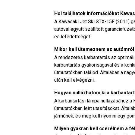
Hol találhatok információkat Kawas
A Kawasaki Jet Ski STX-15F (2011) ga
autóval együtt szállított garanciafüze
és lefedettségét.
Mikor kell ütemeznem az autómról
A rendszeres karbantartás az optimál
karbantartás gyakoriságával és a konk
útmutatókban találod. Általában a na
után kell elvégezni.
Hogyan nullázhatom ki a karbantar
A karbantartási lámpa nullázásához a
útmutatókban leírt utasításokat. Által
járműnek, és meg kell nyomni egy go
Milyen gyakran kell cserélnem a f