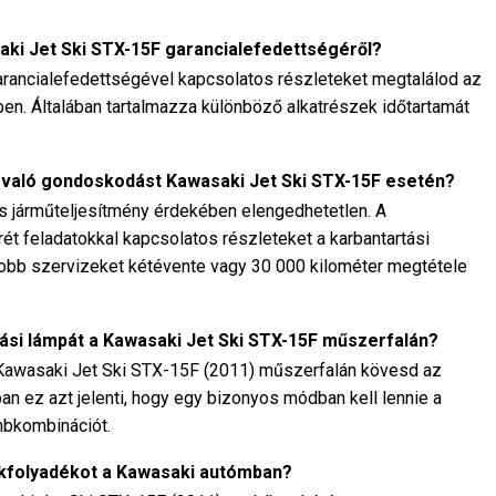
aki Jet Ski STX-15F garancialefedettségéről?
rancialefedettségével kapcsolatos részleteket megtalálod az
tben. Általában tartalmazza különböző alkatrészek időtartamát
 való gondoskodást Kawasaki Jet Ski STX-15F esetén?
is járműteljesítmény érdekében elengedhetetlen. A
rét feladatokkal kapcsolatos részleteket a karbantartási
gyobb szervizeket kétévente vagy 30 000 kilométer megtétele
tási lámpát a Kawasaki Jet Ski STX-15F műszerfalán?
 Kawasaki Jet Ski STX-15F (2011) műszerfalán kövesd az
ában ez azt jelenti, hogy egy bizonyos módban kell lennie a
mbkombinációt.
ékfolyadékot a Kawasaki autómban?