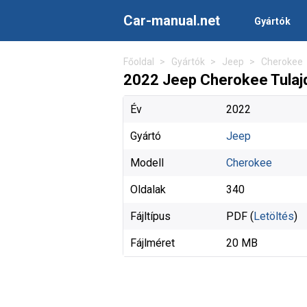
Car-manual.net
Gyártók
Főoldal
Gyártók
Jeep
Cherokee
2022 Jeep Cherokee Tulaj
Év
2022
Gyártó
Jeep
Modell
Cherokee
Oldalak
340
Fájltípus
PDF (
Letöltés
)
Fájlméret
20 MB