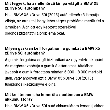
Mit tegyek, ha az ellenőrző lámpa világít a BMW X5
xDrive 50i autómban?
Ha a BMW X5 xDrive 50i (2013) autó ellenőrző lámpája
világít, az arra utal, hogy lehetséges probléma merült fel a
járműben. Ajánlott egy képzett szerelővel
diagnosztizáltatni a probléma okát.
Milyen gyakran kell forgatnom a gumikat a BMW X5
xDrive 50i autómban?
A gumik forgatása segít biztosítani az egyenletes kopást
és meghosszabbítja a gumik élettartamát. Általában
javasolt a gumik forgatása minden 6 000 - 8 000 mérföld
után, vagy ahogyan azt a BMW X5 xDrive 50i (2013)
tulajdonosi kézikönyve előírja.
Mit kell tennem, ha lemerül az autómban a BMW
akkumulátora?
Ha a BMW X5 xDrive 50i autó akkumulátora lemerül, akkor