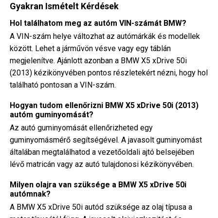
Gyakran Ismételt Kérdések
Hol találhatom meg az autóm VIN-számát BMW?
A VIN-szám helye változhat az autómárkák és modellek
között. Lehet a járművön vésve vagy egy táblán
megjelenítve. Ajánlott azonban a BMW X5 xDrive 50i
(2013) kézikönyvében pontos részletekért nézni, hogy hol
található pontosan a VIN-szám.
Hogyan tudom ellenőrizni BMW X5 xDrive 50i (2013)
autóm guminyomását?
Az autó guminyomását ellenőrizheted egy
guminyomásmérő segítségével. A javasolt guminyomást
általában megtalálhatod a vezetőoldali ajtó belsejében
lévő matricán vagy az autó tulajdonosi kézikönyvében.
Milyen olajra van szüksége a BMW X5 xDrive 50i
autómnak?
A BMW X5 xDrive 50i autód szüksége az olaj típusa a