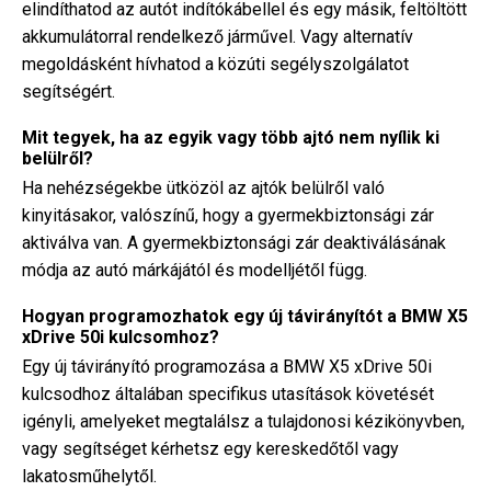
elindíthatod az autót indítókábellel és egy másik, feltöltött
akkumulátorral rendelkező járművel. Vagy alternatív
megoldásként hívhatod a közúti segélyszolgálatot
segítségért.
Mit tegyek, ha az egyik vagy több ajtó nem nyílik ki
belülről?
Ha nehézségekbe ütközöl az ajtók belülről való
kinyitásakor, valószínű, hogy a gyermekbiztonsági zár
aktiválva van. A gyermekbiztonsági zár deaktiválásának
módja az autó márkájától és modelljétől függ.
Hogyan programozhatok egy új távirányítót a BMW X5
xDrive 50i kulcsomhoz?
Egy új távirányító programozása a BMW X5 xDrive 50i
kulcsodhoz általában specifikus utasítások követését
igényli, amelyeket megtalálsz a tulajdonosi kézikönyvben,
vagy segítséget kérhetsz egy kereskedőtől vagy
lakatosműhelytől.