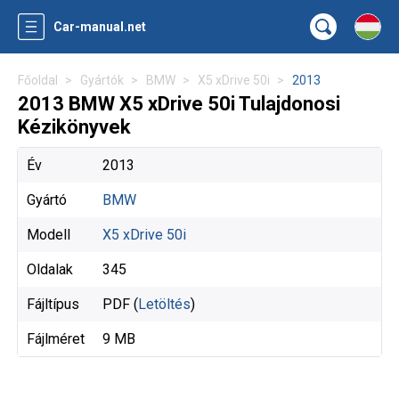
Car-manual.net
Főoldal
Gyártók
BMW
X5 xDrive 50i
2013
2013 BMW X5 xDrive 50i Tulajdonosi
Kézikönyvek
Év
2013
Gyártó
BMW
Modell
X5 xDrive 50i
Oldalak
345
Fájltípus
PDF (
Letöltés
)
Fájlméret
9 MB