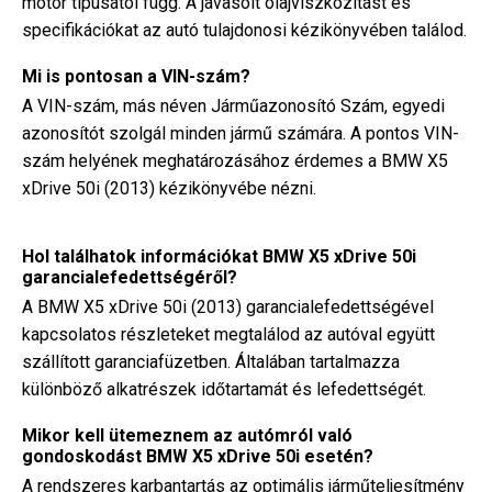
motor típusától függ. A javasolt olajviszkozitást és
specifikációkat az autó tulajdonosi kézikönyvében találod.
Mi is pontosan a VIN-szám?
A VIN-szám, más néven Járműazonosító Szám, egyedi
azonosítót szolgál minden jármű számára. A pontos VIN-
szám helyének meghatározásához érdemes a BMW X5
xDrive 50i (2013) kézikönyvébe nézni.
Hol találhatok információkat BMW X5 xDrive 50i
garancialefedettségéről?
A BMW X5 xDrive 50i (2013) garancialefedettségével
kapcsolatos részleteket megtalálod az autóval együtt
szállított garanciafüzetben. Általában tartalmazza
különböző alkatrészek időtartamát és lefedettségét.
Mikor kell ütemeznem az autómról való
gondoskodást BMW X5 xDrive 50i esetén?
A rendszeres karbantartás az optimális járműteljesítmény