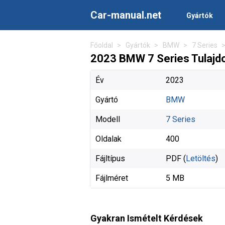
Car-manual.net
Gyártók
Főoldal
Gyártók
BMW
7 Series
2023 BMW 7 Series Tulajd
Év
2023
Gyártó
BMW
Modell
7 Series
Oldalak
400
Fájltípus
PDF (
Letöltés
)
Fájlméret
5 MB
Gyakran Ismételt Kérdések