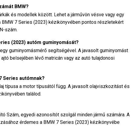
-számát BMW?
rkák és modellek között. Lehet a járművön vésve vagy egy
n a BMW 7 Series (2023) kézikönyvében pontos részletekért
VIN-szám.
eries (2023) autóm guminyomását?
 egy guminyomásmérő segítségével. A javasolt guminyomást
 ajtó belsejében lévő matricán vagy az autó tulajdonosi
 7 Series autómnak?
típusa a motor típusától függ. A javasolt olajviszkozitást és
zikönyvében találod.
ó Szám, egyedi azonosítót szolgál minden jármű számára. A
ozásához érdemes a BMW 7 Series (2023) kézikönyvébe