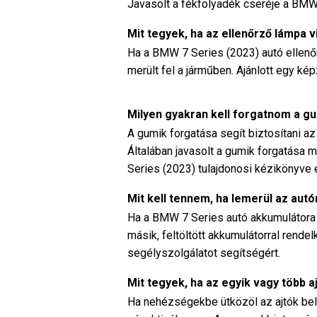
Javasolt a fékfolyadék cseréje a BMW
Mit tegyek, ha az ellenőrző lámpa 
Ha a BMW 7 Series (2023) autó ellenőr
merült fel a járműben. Ajánlott egy ké
Milyen gyakran kell forgatnom a g
A gumik forgatása segít biztosítani a
Általában javasolt a gumik forgatása 
Series (2023) tulajdonosi kézikönyve el
Mit kell tennem, ha lemerül az au
Ha a BMW 7 Series autó akkumulátora l
másik, feltöltött akkumulátorral rende
segélyszolgálatot segítségért.
Mit tegyek, ha az egyik vagy több aj
Ha nehézségekbe ütközöl az ajtók belü