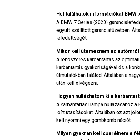
Hol találhatok információkat BMW 
A BMW 7 Series (2023) garancialefede
együtt szállított garanciafüzetben. Ál
lefedettségét.
Mikor kell ütemeznem az autómról
A rendszeres karbantartás az optimál
karbantartás gyakoriságával és a konk
útmutatókban találod. Általában a na
után kell elvégezni.
Hogyan nullázhatom ki a karbantar
A karbantartási lámpa nullázásához 
leírt utasításokat. Általában ez azt j
kell nyomni egy gombkombinációt.
Milyen gyakran kell cserélnem a 