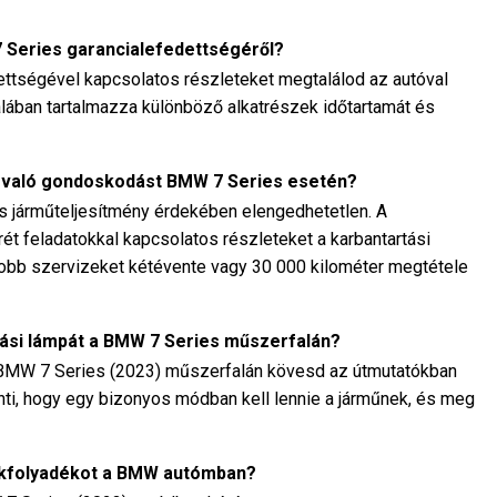
7 Series garancialefedettségéről?
ttségével kapcsolatos részleteket megtalálod az autóval
talában tartalmazza különböző alkatrészek időtartamát és
 való gondoskodást BMW 7 Series esetén?
is járműteljesítmény érdekében elengedhetetlen. A
rét feladatokkal kapcsolatos részleteket a karbantartási
gyobb szervizeket kétévente vagy 30 000 kilométer megtétele
tási lámpát a BMW 7 Series műszerfalán?
a BMW 7 Series (2023) műszerfalán kövesd az útmutatókban
elenti, hogy egy bizonyos módban kell lennie a járműnek, és meg
fékfolyadékot a BMW autómban?