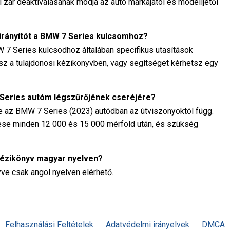
i zár deaktiválásának módja az autó márkájától és modelljétől
irányítót a BMW 7 Series kulcsomhoz?
 7 Series kulcsodhoz általában specifikus utasítások
sz a tulajdonosi kézikönyvben, vagy segítséget kérhetsz egy
7 Series autóm légszűrőjének cseréjére?
ze az BMW 7 Series (2023) autódban az útviszonyoktól függ.
rzése minden 12 000 és 15 000 mérföld után, és szükség
kézikönyv magyar nyelven?
e csak angol nyelven elérhető.
Felhasználási Feltételek
Adatvédelmi irányelvek
DMCA