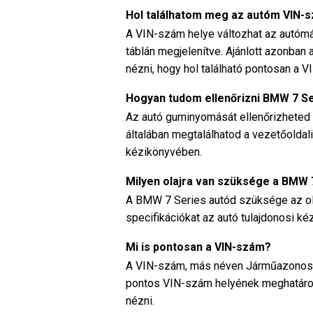
Hol találhatom meg az autóm VIN
A VIN-szám helye változhat az autómá
táblán megjelenítve. Ajánlott azonba
nézni, hogy hol található pontosan a 
Hogyan tudom ellenőrizni BMW 7 S
Az autó guminyomását ellenőrizheted
általában megtalálhatod a vezetőoldali
kézikönyvében.
Milyen olajra van szüksége a BMW
A BMW 7 Series autód szüksége az olaj 
specifikációkat az autó tulajdonosi ké
Mi is pontosan a VIN-szám?
A VIN-szám, más néven Járműazonosít
pontos VIN-szám helyének meghatár
nézni.