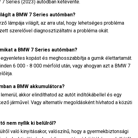
 7 Series (2023) autódban kétévente.
világít a BMW 7 Series autómban?
ző lámpája világít, az arra utal, hogy lehetséges probléma
pzett szerelővel diagnosztizáltatni a probléma okát.
umikat a BMW 7 Series autómban?
z egyenletes kopást és meghosszabbítja a gumik élettartamát.
minden 6 000 - 8 000 mérföld után, vagy ahogyan azt a BMW 7
őírja.
tómban a BMW akkumulátora?
emerül, akkor elindíthatod az autót indítókábellel és egy
lkező járművel. Vagy alternatív megoldásként hívhatod a közúti
tó nem nyílik ki belülről?
lről való kinyitásakor, valószínű, hogy a gyermekbiztonsági