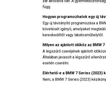
zár aktiválva van. A gyermekbiztonság
függ.
Hogyan programozhatok egy új táv
Egy új távirányító programozása a BMW
követését igényli, amelyeket megtalál
kereskedőtől vagy lakatosműhelytől.
Milyen az ajánlott időköz az BMW 
A légszűrő cseréjének ajánlott időkö
Általában javasolt a légszűrő ellenő
esetén cserélni.
Elérhető-e a BMW 7 Series (2023) 
Nem, a BMW 7 Series (2023) kézikönyv