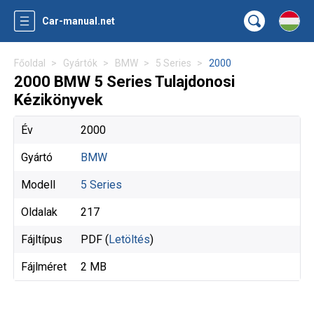
Car-manual.net
Főoldal
Gyártók
BMW
5 Series
2000
2000 BMW 5 Series Tulajdonosi
Kézikönyvek
Év
2000
Gyártó
BMW
Modell
5 Series
Oldalak
217
Fájltípus
PDF (
Letöltés
)
Fájlméret
2 MB