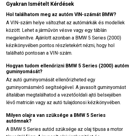
Gyakran Ismételt Kérdések
Hol találhatom meg az autóm VIN-számát BMW?
A VIN-szám helye változhat az autómárkák és modellek
között. Lehet a járművön vésve vagy egy táblán
megjelenítve. Ajánlott azonban a BMW 5 Series (2000)
kézikönyvében pontos részletekért nézni, hogy hol
található pontosan a VIN-szám.
Hogyan tudom ellenőrizni BMW 5 Series (2000) autóm
guminyomását?
Az autó guminyomását ellenőrizheted egy
guminyomásmérő segítségével. A javasolt guminyomást
általában megtalálhatod a vezetőoldali ajtó belsejében
lévő matricán vagy az autó tulajdonosi kézikönyvében.
Milyen olajra van szüksége a BMW 5 Series
autómnak?
A BMW 5 Series autód szüksége az olaj típusa a motor