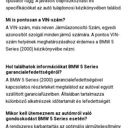
típusától függ. A javasolt olajviszkozitást és
specifikációkat az autó tulajdonosi kézikönyvében találod.
Mi is pontosan a VIN-szám?
A VIN-szám, más néven Járműazonosító Szám, egyedi
azonosítót szolgál minden jármű számára. A pontos VIN-
szám helyének meghatározásához érdemes a BMW 5
Series (2000) kézikönyvébe nézni.
Hol találhatok információkat BMW 5 Series
garancialefedettségéről?
A BMW 5 Series (2000) garancialefedettségével
kapcsolatos részleteket megtalálod az autóval együtt
szállított garanciafüzetben. Általában tartalmazza
különböző alkatrészek időtartamát és lefedettségét.
Mikor kell ütemeznem az autómról való
gondoskodást BMW 5 Series esetén?
A rendszeres karbantartás az optimális járműteljesítmény