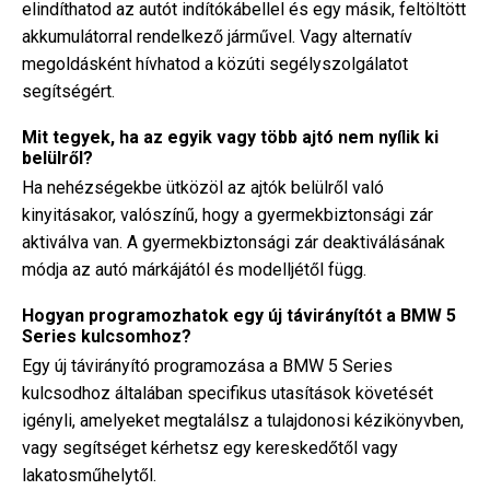
elindíthatod az autót indítókábellel és egy másik, feltöltött
akkumulátorral rendelkező járművel. Vagy alternatív
megoldásként hívhatod a közúti segélyszolgálatot
segítségért.
Mit tegyek, ha az egyik vagy több ajtó nem nyílik ki
belülről?
Ha nehézségekbe ütközöl az ajtók belülről való
kinyitásakor, valószínű, hogy a gyermekbiztonsági zár
aktiválva van. A gyermekbiztonsági zár deaktiválásának
módja az autó márkájától és modelljétől függ.
Hogyan programozhatok egy új távirányítót a BMW 5
Series kulcsomhoz?
Egy új távirányító programozása a BMW 5 Series
kulcsodhoz általában specifikus utasítások követését
igényli, amelyeket megtalálsz a tulajdonosi kézikönyvben,
vagy segítséget kérhetsz egy kereskedőtől vagy
lakatosműhelytől.