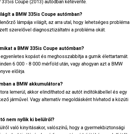
 335is Coupe (2013) autódban kétévente.
világít a BMW 335is Coupe autómban?
nőrző lámpája világít, az arra utal, hogy lehetséges probléma
pzett szerelővel diagnosztizáltatni a probléma okát.
gumikat a BMW 335is Coupe autómban?
z egyenletes kopást és meghosszabbítja a gumik élettartamát.
minden 6 000 - 8 000 mérföld után, vagy ahogyan azt a BMW
yve előírja.
tómban a BMW akkumulátora?
a lemerül, akkor elindíthatod az autót indítókábellel és egy
lkező járművel. Vagy alternatív megoldásként hívhatod a közúti
tó nem nyílik ki belülről?
lről való kinyitásakor, valószínű, hogy a gyermekbiztonsági