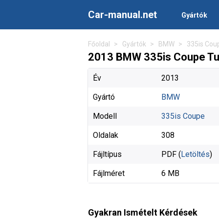
Car-manual.net
Gyártók
Főoldal
Gyártók
BMW
335is Cou
2013 BMW 335is Coupe Tul
Év
2013
Gyártó
BMW
Modell
335is Coupe
Oldalak
308
Fájltípus
PDF (
Letöltés
)
Fájlméret
6 MB
Gyakran Ismételt Kérdések