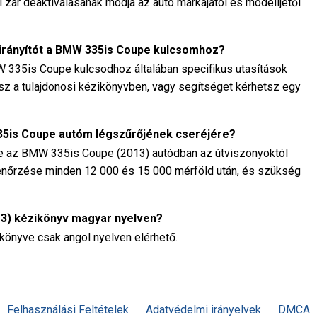
i zár deaktiválásának módja az autó márkájától és modelljétől
irányítót a BMW 335is Coupe kulcsomhoz?
W 335is Coupe kulcsodhoz általában specifikus utasítások
sz a tulajdonosi kézikönyvben, vagy segítséget kérhetsz egy
335is Coupe autóm légszűrőjének cseréjére?
ze az BMW 335is Coupe (2013) autódban az útviszonyoktól
llenőrzése minden 12 000 és 15 000 mérföld után, és szükség
13) kézikönyv magyar nyelven?
önyve csak angol nyelven elérhető.
Felhasználási Feltételek
Adatvédelmi irányelvek
DMCA