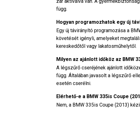
zár aktiválva van. A gyermekbiztonság
függ.
Hogyan programozhatok egy új táv
Egy új távirányító programozása a BM
követését igényli, amelyeket megtalál
kereskedőtől vagy lakatosműhelytől.
Milyen az ajánlott időköz az BMW 
A légszűrő cseréjének ajánlott időkö
függ. Általában javasolt a légszűrő e
esetén cserélni.
Elérhető-e a BMW 335is Coupe (20
Nem, a BMW 335is Coupe (2013) kézik