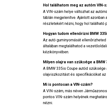
Hol találhatom meg az autóm VIN
A VIN-szám helye változhat az autómá
táblán megjelenítve. Ajánlott azonb
részletekért nézni, hogy hol található
Hogyan tudom ellenőrizni BMW 335
Az autó guminyomását ellenőrizheted
általában megtalálhatod a vezetőoldali
kézikönyvében.
Milyen olajra van szüksége a BMW
A BMW 335is Coupe autód szüksége az o
olajviszkozitást és specifikációkat az
Mi is pontosan a VIN-szám?
A VIN-szám, más néven Járműazonosít
pontos VIN-szám helyének meghatár
nézni.