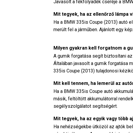
Javasolt a fékfolyadék cseréje a BMW
Mit tegyek, ha az ellenőrző lámpa 
Ha a BMW 335is Coupe (2013) autó elle
merült fel a járműben. Ajánlott egy ké
Milyen gyakran kell forgatnom a 
A gumik forgatása segít biztosítani a
Általában javasolt a gumik forgatása 
335is Coupe (2013) tulajdonosi kézikön
Mit kell tennem, ha lemerül az au
Ha a BMW 335is Coupe autó akkumulátor
másik, feltöltött akkumulátorral rende
segélyszolgálatot segítségért.
Mit tegyek, ha az egyik vagy több aj
Ha nehézségekbe ütközöl az ajtók belü