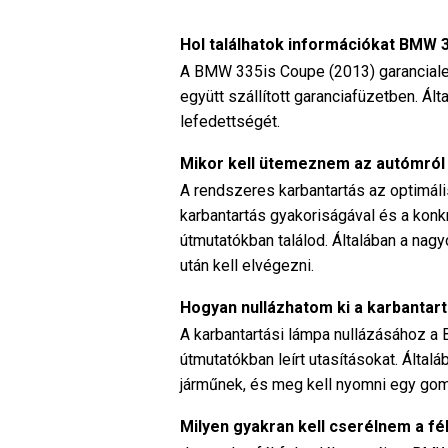
Hol találhatok információkat BMW 
A BMW 335is Coupe (2013) garanciale
együtt szállított garanciafüzetben. Ál
lefedettségét.
Mikor kell ütemeznem az autómró
A rendszeres karbantartás az optimál
karbantartás gyakoriságával és a konk
útmutatókban találod. Általában a na
után kell elvégezni.
Hogyan nullázhatom ki a karbantar
A karbantartási lámpa nullázásához 
útmutatókban leírt utasításokat. Által
járműnek, és meg kell nyomni egy go
Milyen gyakran kell cserélnem a 