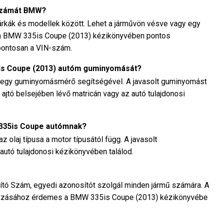
-számát BMW?
rkák és modellek között. Lehet a járművön vésve vagy egy
an a BMW 335is Coupe (2013) kézikönyvében pontos
 pontosan a VIN-szám.
is Coupe (2013) autóm guminyomását?
 egy guminyomásmérő segítségével. A javasolt guminyomást
 ajtó belsejében lévő matricán vagy az autó tulajdonosi
 335is Coupe autómnak?
laj típusa a motor típusától függ. A javasolt
 autó tulajdonosi kézikönyvében találod.
ó Szám, egyedi azonosítót szolgál minden jármű számára. A
ozásához érdemes a BMW 335is Coupe (2013) kézikönyvébe