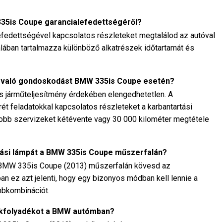
335is Coupe garancialefedettségéről?
fedettségével kapcsolatos részleteket megtalálod az autóval
talában tartalmazza különböző alkatrészek időtartamát és
l való gondoskodást BMW 335is Coupe esetén?
is járműteljesítmény érdekében elengedhetetlen. A
rét feladatokkal kapcsolatos részleteket a karbantartási
gyobb szervizeket kétévente vagy 30 000 kilométer megtétele
tási lámpát a BMW 335is Coupe műszerfalán?
a BMW 335is Coupe (2013) műszerfalán kövesd az
ában ez azt jelenti, hogy egy bizonyos módban kell lennie a
mbkombinációt.
fékfolyadékot a BMW autómban?