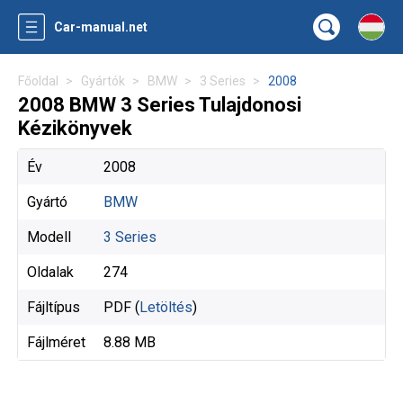
Car-manual.net
Főoldal
Gyártók
BMW
3 Series
2008
2008 BMW 3 Series Tulajdonosi
Kézikönyvek
Év
2008
Gyártó
BMW
Modell
3 Series
Oldalak
274
Fájltípus
PDF (
Letöltés
)
Fájlméret
8.88 MB