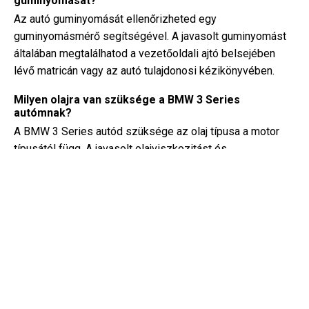
guminyomását?
Az autó guminyomását ellenőrizheted egy
guminyomásmérő segítségével. A javasolt guminyomást
általában megtalálhatod a vezetőoldali ajtó belsejében
lévő matricán vagy az autó tulajdonosi kézikönyvében.
Milyen olajra van szüksége a BMW 3 Series
autómnak?
A BMW 3 Series autód szüksége az olaj típusa a motor
típusától függ. A javasolt olajviszkozitást és
specifikációkat az autó tulajdonosi kézikönyvében találod.
Mi is pontosan a VIN-szám?
A VIN-szám, más néven Járműazonosító Szám, egyedi
azonosítót szolgál minden jármű számára. A pontos VIN-
szám helyének meghatározásához érdemes a BMW 3
Series (2008) kézikönyvébe nézni.
Hol találhatok információkat BMW 3 Series