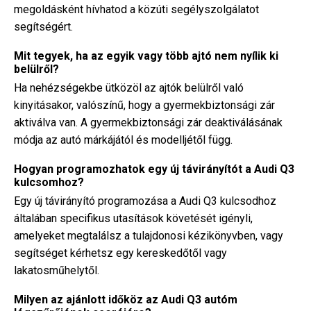
megoldásként hívhatod a közúti segélyszolgálatot
segítségért.
Mit tegyek, ha az egyik vagy több ajtó nem nyílik ki
belülről?
Ha nehézségekbe ütközöl az ajtók belülről való
kinyitásakor, valószínű, hogy a gyermekbiztonsági zár
aktiválva van. A gyermekbiztonsági zár deaktiválásának
módja az autó márkájától és modelljétől függ.
Hogyan programozhatok egy új távirányítót a Audi Q3
kulcsomhoz?
Egy új távirányító programozása a Audi Q3 kulcsodhoz
általában specifikus utasítások követését igényli,
amelyeket megtalálsz a tulajdonosi kézikönyvben, vagy
segítséget kérhetsz egy kereskedőtől vagy
lakatosműhelytől.
Milyen az ajánlott időköz az Audi Q3 autóm