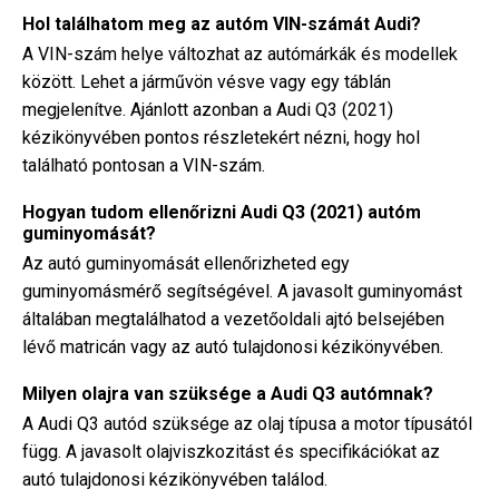
Hol találhatom meg az autóm VIN-számát Audi?
A VIN-szám helye változhat az autómárkák és modellek
között. Lehet a járművön vésve vagy egy táblán
megjelenítve. Ajánlott azonban a Audi Q3 (2021)
kézikönyvében pontos részletekért nézni, hogy hol
található pontosan a VIN-szám.
Hogyan tudom ellenőrizni Audi Q3 (2021) autóm
guminyomását?
Az autó guminyomását ellenőrizheted egy
guminyomásmérő segítségével. A javasolt guminyomást
általában megtalálhatod a vezetőoldali ajtó belsejében
lévő matricán vagy az autó tulajdonosi kézikönyvében.
Milyen olajra van szüksége a Audi Q3 autómnak?
A Audi Q3 autód szüksége az olaj típusa a motor típusától
függ. A javasolt olajviszkozitást és specifikációkat az
autó tulajdonosi kézikönyvében találod.