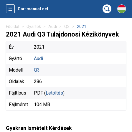
Car-manual.net
Főoldal
Gyártók
Audi
Q3
2021
2021 Audi Q3 Tulajdonosi Kézikönyvek
Év
2021
Gyártó
Audi
Modell
Q3
Oldalak
286
Fájltípus
PDF (
Letöltés
)
Fájlméret
104 MB
Gyakran Ismételt Kérdések