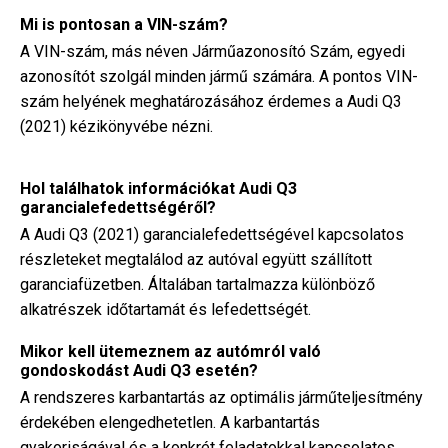
Mi is pontosan a VIN-szám?
A VIN-szám, más néven Járműazonosító Szám, egyedi
azonosítót szolgál minden jármű számára. A pontos VIN-
szám helyének meghatározásához érdemes a Audi Q3
(2021) kézikönyvébe nézni.
Hol találhatok információkat Audi Q3
garancialefedettségéről?
A Audi Q3 (2021) garancialefedettségével kapcsolatos
részleteket megtalálod az autóval együtt szállított
garanciafüzetben. Általában tartalmazza különböző
alkatrészek időtartamát és lefedettségét.
Mikor kell ütemeznem az autómról való
gondoskodást Audi Q3 esetén?
A rendszeres karbantartás az optimális járműteljesítmény
érdekében elengedhetetlen. A karbantartás
gyakoriságával és a konkrét feladatokkal kapcsolatos