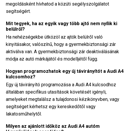
megoldásként hívhatod a közúti segélyszolgálatot
segítségért.
Mit tegyek, ha az egyik vagy több ajtó nem nyílik ki
belülről?
Ha nehézségekbe ütközöl az ajtók belülről való
kinyitásakor, valószínű, hogy a gyermekbiztonsági zár
aktiválva van. A gyermekbiztonsági zár deaktiválásának
módja az autó márkájától és modelljétől függ.
Hogyan programozhatok egy új távirányítót a Audi A4
kulcsomhoz?
Egy új távirányító programozása a Audi A4 kulcsodhoz
általában specifikus utasítások követését igényli,
amelyeket megtalálsz a tulajdonosi kézikönyvben, vagy
segítséget kérhetsz egy kereskedőtől vagy
lakatosműhelytől.
Milyen az ajánlott időköz az Audi A4 autóm