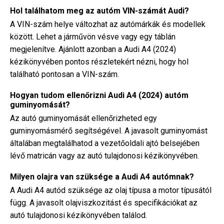
Hol találhatom meg az autóm VIN-számát Audi?
A VIN-szám helye változhat az autómárkák és modellek
között. Lehet a járművön vésve vagy egy táblán
megjelenítve. Ajánlott azonban a Audi A4 (2024)
kézikönyvében pontos részletekért nézni, hogy hol
található pontosan a VIN-szám.
Hogyan tudom ellenőrizni Audi A4 (2024) autóm
guminyomását?
Az autó guminyomását ellenőrizheted egy
guminyomásmérő segítségével. A javasolt guminyomást
általában megtalálhatod a vezetőoldali ajtó belsejében
lévő matricán vagy az autó tulajdonosi kézikönyvében.
Milyen olajra van szüksége a Audi A4 autómnak?
A Audi A4 autód szüksége az olaj típusa a motor típusától
függ. A javasolt olajviszkozitást és specifikációkat az
autó tulajdonosi kézikönyvében találod.