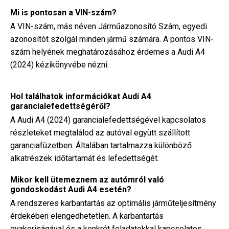
Mi is pontosan a VIN-szám?
A VIN-szám, más néven Járműazonosító Szám, egyedi
azonosítót szolgál minden jármű számára. A pontos VIN-
szám helyének meghatározásához érdemes a Audi A4
(2024) kézikönyvébe nézni.
Hol találhatok információkat Audi A4
garancialefedettségéről?
A Audi A4 (2024) garancialefedettségével kapcsolatos
részleteket megtalálod az autóval együtt szállított
garanciafüzetben. Általában tartalmazza különböző
alkatrészek időtartamát és lefedettségét.
Mikor kell ütemeznem az autómról való
gondoskodást Audi A4 esetén?
A rendszeres karbantartás az optimális járműteljesítmény
érdekében elengedhetetlen. A karbantartás
gyakoriságával és a konkrét feladatokkal kapcsolatos