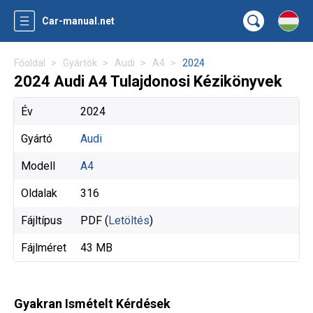
Car-manual.net
Főoldal
Gyártók
Audi
A4
2024
2024 Audi A4 Tulajdonosi Kézikönyvek
Év
2024
Gyártó
Audi
Modell
A4
Oldalak
316
Fájltípus
PDF (
Letöltés
)
Fájlméret
43 MB
Gyakran Ismételt Kérdések